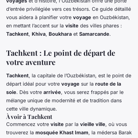
voyages
et d’histoire, l'Ouzbékistan offre une porte
d’entrée privilégiée vers ces trésors. Ce guide détaillé
vous aidera à planifier votre
voyage
en Ouzbékistan,
en mettant l’accent sur la
visite
des villes phares :
Tachkent
,
Khiva
,
Boukhara
et
Samarcande
.
Tachkent : Le point de départ de
votre aventure
Tachkent
, la capitale de l’Ouzbékistan, est le point de
départ idéal pour votre
voyage
sur la
route de la
soie
. Dès votre
arrivée
, vous serez frappés par le
mélange unique de modernité et de tradition dans
cette ville dynamique.
À voir à Tachkent
Commencez votre
visite
par la
vieille ville
, où vous
trouverez la
mosquée Khast Imam
, la médersa Barak