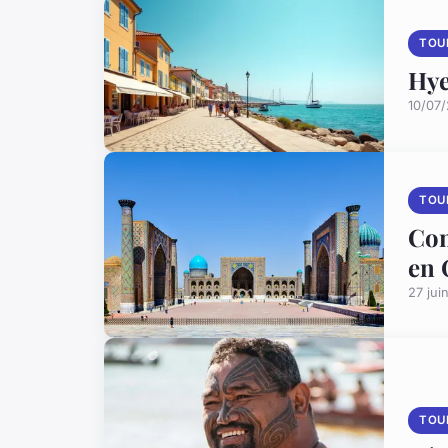
TOU
Hye
10/07
TOU
Com
en 
27 jui
TOU