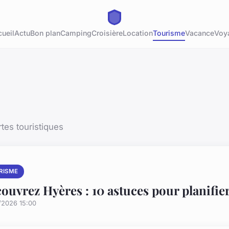
ueil
Actu
Bon plan
Camping
Croisière
Location
Tourisme
Vacance
Voy
tes touristiques
RISME
ouvrez Hyères : 10 astuces pour planifier
/2026 15:00