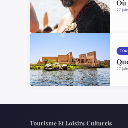
Où 
27 jui
TOU
Que
27 jui
Tourisme Et Loisirs Culturels