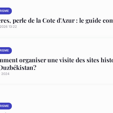
RISME
res, perle de la Cote d'Azur : le guide co
/2026 13:22
RISME
ment organiser une visite des sites histo
Ouzbékistan?
n 2024
RISME