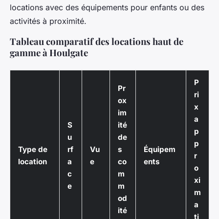
locations avec des équipements pour enfants ou des
activités à proximité.
Tableau comparatif des locations haut de
gamme à Houlgate
P
Pr
ri
ox
x
im
a
S
ité
p
u
de
p
Type de
rf
Vu
s
Équipem
r
location
a
e
co
ents
o
c
m
xi
e
m
m
od
a
ité
ti