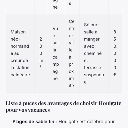
s
ne
Ce
Séjour-
Vu
ntr
Maison
salle à
8
e
e-
néo-
2
manger
5
sur
vil
normand
0
avec
0,
la
le
e au
0
cheminé
0
ca
à
cœur de
m
e,
0
mp
pr
la station
²
terrasse
0
ag
ox
balnéaire
suspendu
€
ne
im
e
ité
Liste à puces des avantages de choisir Houlgate
pour vos vacances
Plages de sable fin
: Houlgate est célèbre pour