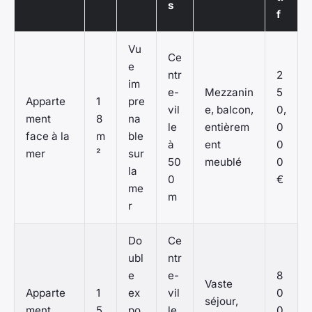
s
f
Vu
Ce
e
ntr
2
im
e-
Mezzanin
5
Apparte
1
pre
vil
e, balcon,
0,
ment
8
na
le
entièrem
0
face à la
m
ble
à
ent
0
mer
²
sur
50
meublé
0
la
0
€
me
m
r
Do
Ce
ubl
ntr
e
e-
8
Vaste
Apparte
1
ex
vil
0
séjour,
ment
5
po
le
0,