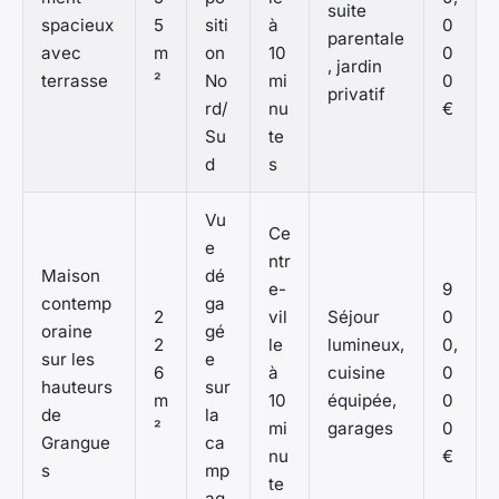
suite
spacieux
5
siti
à
0
parentale
avec
m
on
10
0
, jardin
terrasse
²
No
mi
0
privatif
rd/
nu
€
Su
te
d
s
Vu
Ce
e
ntr
Maison
dé
e-
9
contemp
ga
2
vil
Séjour
0
oraine
gé
2
le
lumineux,
0,
sur les
e
6
à
cuisine
0
hauteurs
sur
m
10
équipée,
0
de
la
²
mi
garages
0
Grangue
ca
nu
€
s
mp
te
ag